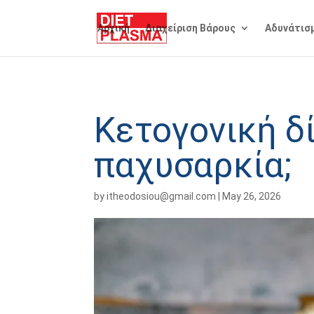
Αρχική
Διαχείριση Βάρους
Αδυνάτισ
Κετογονική δί
παχυσαρκία;
by
itheodosiou@gmail.com
|
May 26, 2026