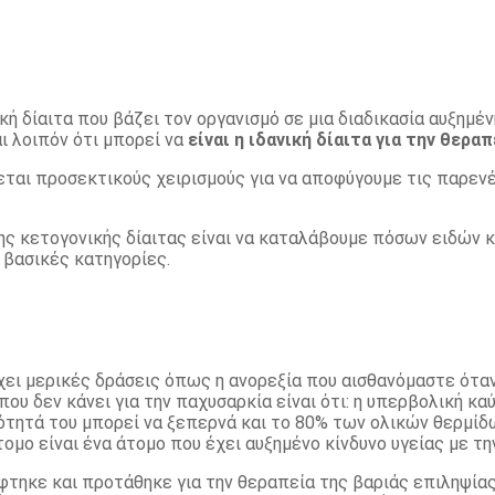
ική δίαιτα που βάζει τον οργανισμό σε μια διαδικασία αυξημ
ι λοιπόν ότι μπορεί να
είναι η ιδανική δίαιτα για την θερα
άζεται προσεκτικούς χειρισμούς για να αποφύγουμε τις παρεν
ς κετογονικής δίαιτας είναι να καταλάβουμε πόσων ειδών κ
 βασικές κατηγορίες.
χει μερικές δράσεις όπως η ανορεξία που αισθανόμαστε όταν
που δεν κάνει για την παχυσαρκία είναι ότι: η υπερβολική 
ότητά του μπορεί να ξεπερνά και το 80% των ολικών θερμί
μο είναι ένα άτομο που έχει αυξημένο κίνδυνο υγείας με τη
λύφτηκε και προτάθηκε για την θεραπεία της βαριάς επιληψί