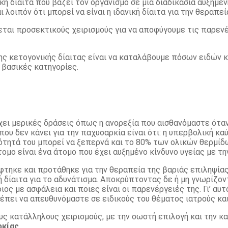
ική δίαιτα που βάζει τον οργανισμό σε μια διαδικασία αυξημ
λοιπόν ότι μπορεί να είναι η ιδανική δίαιτα για την θεραπε
άζεται προσεκτικούς χειρισμούς για να αποφύγουμε τις παρεν
ς κετογονικής δίαιτας είναι να καταλάβουμε πόσων ειδών κ
 βασικές κατηγορίες.
έχει μερικές δράσεις όπως η ανορεξία που αισθανόμαστε όταν
που δεν κάνει για την παχυσαρκία είναι ότι: η υπερβολική 
ότητά του μπορεί να ξεπερνά και το 80% των ολικών θερμί
μο είναι ένα άτομο που έχει αυξημένο κίνδυνο υγείας με τη
λύφτηκε και προτάθηκε για την θεραπεία της βαριάς επιληψί
κή δίαιτα για το αδυνάτισμα. Αποκρύπτοντας δε ή μη γνωρίζο
ος με ασφάλεια και ποιες είναι οι παρενέργειές της. Γι’ αυτ
έπει να απευθυνόμαστε σε ειδικούς του θέματος ιατρούς και
ς κατάλληλους χειρισμούς, με την σωστή επιλογή και την κα
ρκίας
.