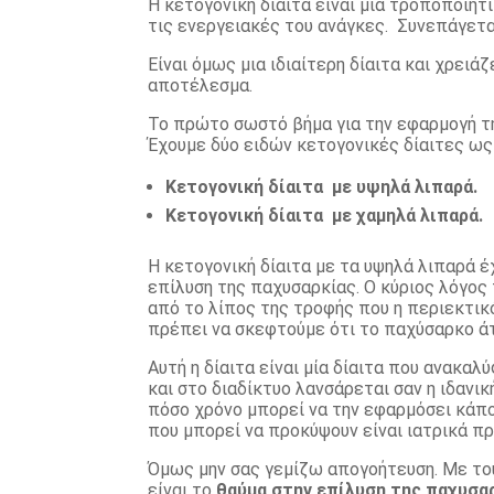
Η κετογονική δίαιτα είναι μια τροποποιητ
τις ενεργειακές του ανάγκες. Συνεπάγεται 
Είναι όμως μια ιδιαίτερη δίαιτα και χρει
αποτέλεσμα.
Το πρώτο σωστό βήμα για την εφαρμογή τη
Έχουμε δύο ειδών κετογονικές δίαιτες ως
Κετογονική δίαιτα με υψηλά λιπαρά.
Κετογονική δίαιτα με χαμηλά λιπαρά.
Η κετογονική δίαιτα με τα υψηλά λιπαρά 
επίλυση της παχυσαρκίας. Ο κύριος λόγος 
από το λίπος της τροφής που η περιεκτικ
πρέπει να σκεφτούμε ότι το παχύσαρκο άτο
Αυτή η δίαιτα είναι μία δίαιτα που ανακα
και στο διαδίκτυο λανσάρεται σαν η ιδανι
πόσο χρόνο μπορεί να την εφαρμόσει κάποι
που μπορεί να προκύψουν είναι ιατρικά πρ
Όμως μην σας γεμίζω απογοήτευση. Με του
είναι το
θαύμα στην επίλυση της παχυσα