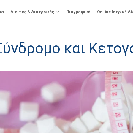
μα
Δίαιτες & Διατροφές
Βιογραφικό
OnLine Ιατρική Δ
ύνδρομο και Κετογο