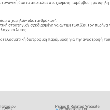
κετογονική δίαιτα αποτελεί στοχευμένη παρέμβαση με υψηλ
“δίαιτα χαμηλών υδατανθράκων”.
τική στρατηγική, σχεδιασμένη να αντιμετωπίζει τον πυρήνα
πλαχνικό λίπος.
αποτελεσματική διατροφική παρέμβαση για την αναστροφή το
 Ιατρείου
Pages & Related Website
, 10443
ketogenicdiet.gr
E