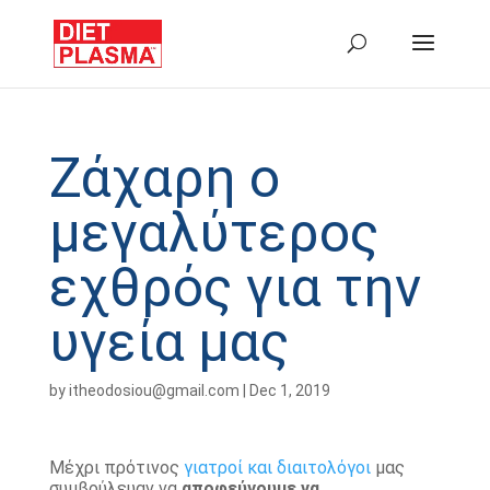
Ζάχαρη ο
μεγαλύτερος
εχθρός για την
υγεία μας
by
itheodosiou@gmail.com
|
Dec 1, 2019
Μέχρι πρότινος
γιατροί και διαιτολόγοι
μας
συμβούλευαν να
αποφεύγουμε να