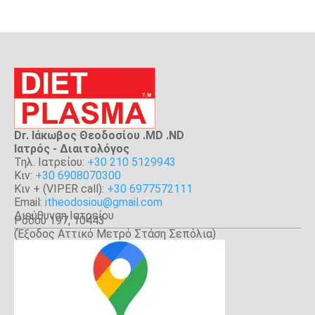
Dr. Ιάκωβος Θεοδοσίου .MD .ND
Iατρός - Διαιτολόγος
Τηλ. Ιατρείου:
+30 210 5129943
Κιν:
+30 6908070300
Κιν + (VIPER call):
+30 6977572111
Email:
itheodosiou@gmail.com
Διεύθυνση Ιατρείου
Ρόδου 197, 10443
(Έξοδος Αττικό Μετρό Στάση Σεπόλια)
Αθήνα