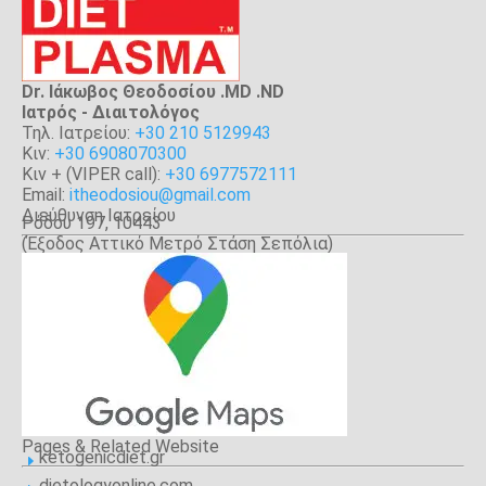
Dr. Ιάκωβος Θεοδοσίου .MD .ND
Iατρός - Διαιτολόγος
Τηλ. Ιατρείου:
+30 210 5129943
Κιν:
+30 6908070300
Κιν + (VIPER call):
+30 6977572111
Email:
itheodosiou@gmail.com
Διεύθυνση Ιατρείου
Ρόδου 197, 10443
(Έξοδος Αττικό Μετρό Στάση Σεπόλια)
Αθήνα
Pages & Related Website
ketogenicdiet.gr
E
dietologyonline.com