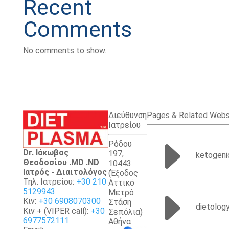
Recent
Comments
No comments to show.
Διεύθυνση
Pages & Related Webs
Ιατρείου
E
Ρόδου
Dr. Ιάκωβος
197,
ketogeni
Θεοδοσίου .MD .ND
10443
Iατρός - Διαιτολόγος
(Έξοδος
Τηλ. Ιατρείου:
+30 210
Αττικό
E
5129943
Μετρό
Κιν:
+30 6908070300
Στάση
dietolog
Κιν + (VIPER call):
+30
Σεπόλια)
6977572111
Αθήνα