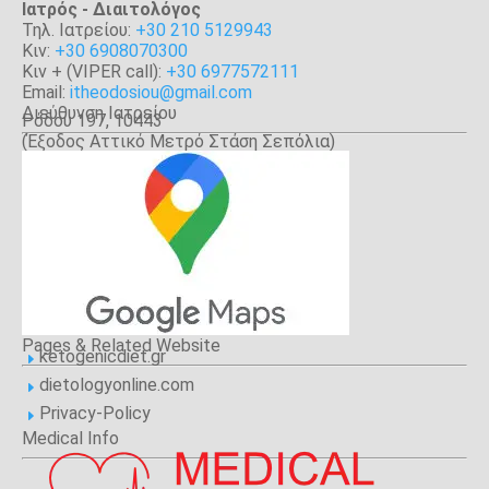
Iατρός - Διαιτολόγος
Τηλ. Ιατρείου:
+30 210 5129943
Κιν:
+30 6908070300
Κιν + (VIPER call):
+30 6977572111
Email:
itheodosiou@gmail.com
Διεύθυνση Ιατρείου
Ρόδου 197, 10443
(Έξοδος Αττικό Μετρό Στάση Σεπόλια)
Αθήνα
Pages & Related Website
ketogenicdiet.gr
E
dietologyonline.com
E
Privacy-Policy
E
Medical Info