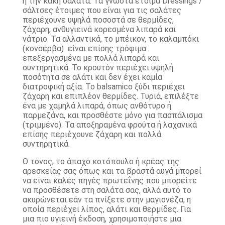
ή την κακή σαλάτα. Τα γνωστά έτοιμα Dressings /
σάλτσες έτοιμες που είναι για τις σαλάτες
περιέχουνε υψηλά ποσοστά σε θερμίδες,
ζάχαρη, ανθυγιεινά κορεσμένα λιπαρά και
νάτριο. Τα αλλαντικά, το μπέικον, το καλαμπόκι
(κονσέρβα) είναι επίσης τρόφιμα
επεξεργασμένα με πολλά λιπαρά και
συντηρητικά. Το κρουτόν περιέχει υψηλή
ποσότητα σε αλάτι και δεν έχει καμία
διατροφική αξία. Το balsamico ξύδι περιέχει
ζάχαρη και επιπλέον θερμίδες. Τυριά, επιλέξτε
ένα με χαμηλά λιπαρά, όπως ανθότυρο ή
παρμεζάνα, και προσθέστε μόνο για πασπάλισμα
(τριμμένο). Τα αποξηραμένα φρούτα ή λαχανικά
επίσης περιέχουνε ζάχαρη και πολλά
συντηρητικά.
Ο τόνος, το άπαχο κοτόπουλο ή κρέας της
αρεσκείας σας όπως και τα βραστά αυγά μπορεί
να είναι καλές πηγές πρωτεΐνης που μπορείτε
να προσθέσετε στη σαλάτα σας, αλλά αυτό το
ακυρώνεται εάν τα πνίξετε στην μαγιονέζα, η
οποία περιέχει λίπος, αλάτι και θερμίδες. Για
μια πιο υγιεινή έκδοση, χρησιμοποιήστε μια