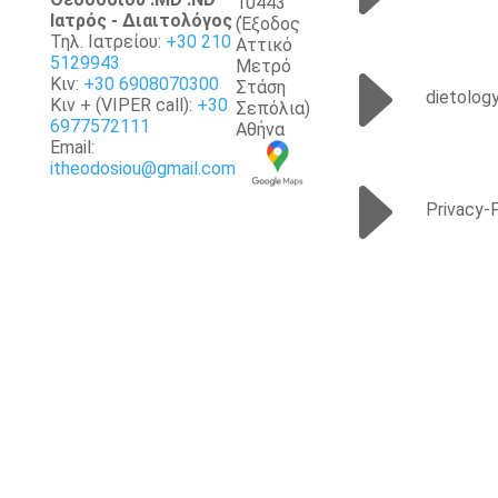
10443
Iατρός - Διαιτολόγος
(Έξοδος
Τηλ. Ιατρείου:
+30 210
Αττικό
E
5129943
Μετρό
Κιν:
+30 6908070300
Στάση
dietolog
Κιν + (VIPER call):
+30
Σεπόλια)
6977572111
Αθήνα
Email:
itheodosiou@gmail.com
E
Privacy-