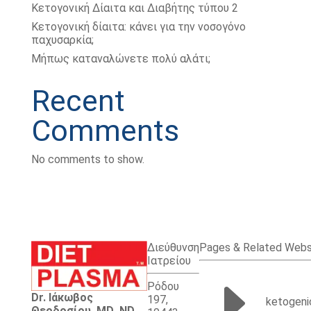
Κετογονική Δίαιτα και Διαβήτης τύπου 2
Κετογονική δίαιτα: κάνει για την νοσογόνο
παχυσαρκία;
Μήπως καταναλώνετε πολύ αλάτι;
Recent
Comments
No comments to show.
Διεύθυνση
Pages & Related Webs
Ιατρείου
E
Ρόδου
Dr. Ιάκωβος
197,
ketogeni
Θεοδοσίου .MD .ND