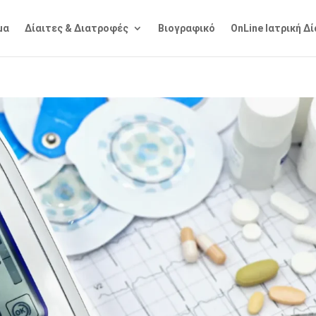
μα
Δίαιτες & Διατροφές
Βιογραφικό
OnLine Ιατρική Δ