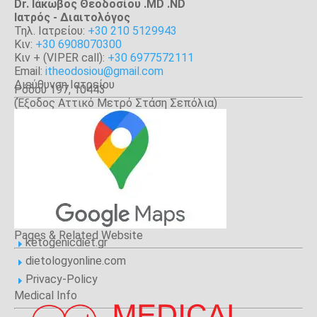
Dr. Ιάκωβος Θεοδοσίου .MD .ND
Iατρός - Διαιτολόγος
Τηλ. Ιατρείου:
+30 210 5129943
Κιν:
+30 6908070300
Κιν + (VIPER call):
+30 6977572111
Email:
itheodosiou@gmail.com
Διεύθυνση Ιατρείου
Ρόδου 197, 10443
(Έξοδος Αττικό Μετρό Στάση Σεπόλια)
Αθήνα
Pages & Related Website
ketogenicdiet.gr
E
dietologyonline.com
E
Privacy-Policy
E
Medical Info