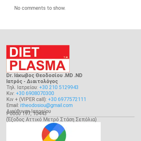
No comments to show.
Dr. Ιάκωβος Θεοδοσίου .MD .ND
Iατρός - Διαιτολόγος
Τηλ. Ιατρείου:
+30 210 5129943
Κιν:
+30 6908070300
Κιν + (VIPER call):
+30 6977572111
Email:
itheodosiou@gmail.com
Διεύθυνση Ιατρείου
Ρόδου 197, 10443
(Έξοδος Αττικό Μετρό Στάση Σεπόλια)
Αθήνα