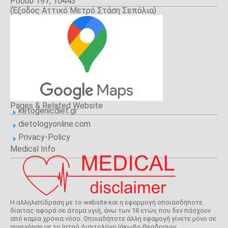
Ρόδου 197, 10443
(Έξοδος Αττικό Μετρό Στάση Σεπόλια)
Αθήνα
Pages & Related Website
ketogenicdiet.gr
E
dietologyonline.com
E
Privacy-Policy
E
Medical Info
Η αλληλεπίδραση με το website και η εφαρμογή οποιασδήποτε
δίαιτας αφορά σε άτομα υγιή, άνω των 18 ετών, που δεν πάσχουν
από καμία χρόνια νόσο. Οποιαδήποτε άλλη εφαμογή γίνετε μόνο σε
συνενόηση με το Ιατρό Διαιτολόγο Ιάκωβο Θεοδοσιου.