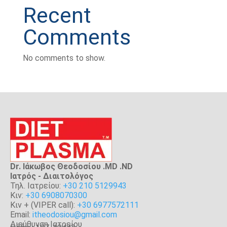
Recent
Comments
No comments to show.
Dr. Ιάκωβος Θεοδοσίου .MD .ND
Iατρός - Διαιτολόγος
Τηλ. Ιατρείου:
+30 210 5129943
Κιν:
+30 6908070300
Κιν + (VIPER call):
+30 6977572111
Email:
itheodosiou@gmail.com
Διεύθυνση Ιατρείου